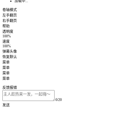
加载中...
卷轴模式
左手翻页
右手翻页
帮助
透明度
100%
速度
100%
弹幕头像
恢复默认
菜单
菜单
菜单
菜单
反馈报错
0/20
发送