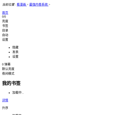
当前位置
:
看漫画
>
最强内卷系统
>
首页
0/0
亮度
书签
目录
自动
设置
隐藏
发表
设置
0
弹幕
默认亮度
夜间模式
我的书签
加载中...
详情
升序