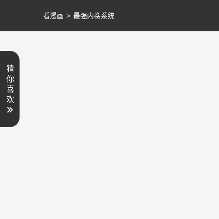
看漫画
>
最强内卷系统
猜
你
喜
欢