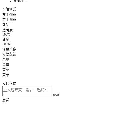
加载中...
卷轴模式
左手翻页
右手翻页
帮助
透明度
100%
速度
100%
弹幕头像
恢复默认
菜单
菜单
菜单
菜单
反馈报错
0/20
发送