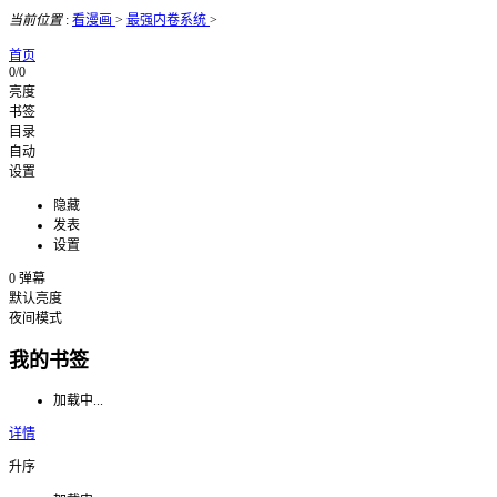
当前位置
:
看漫画
>
最强内卷系统
>
首页
0/0
亮度
书签
目录
自动
设置
隐藏
发表
设置
0
弹幕
默认亮度
夜间模式
我的书签
加载中...
详情
升序