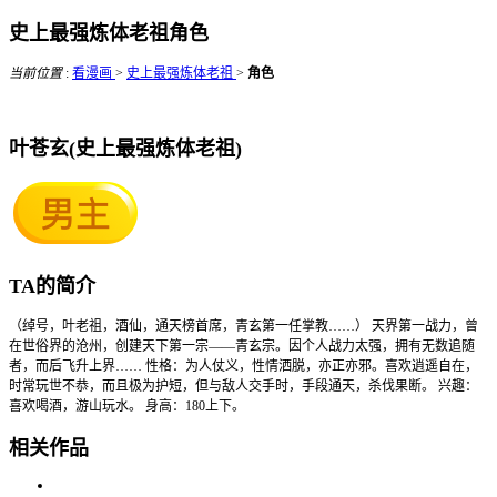
史上最强炼体老祖角色
当前位置
:
看漫画
>
史上最强炼体老祖
>
角色
叶苍玄(史上最强炼体老祖)
TA的简介
（绰号，叶老祖，酒仙，通天榜首席，青玄第一任掌教……） 天界第一战力，曾
在世俗界的沧州，创建天下第一宗——青玄宗。因个人战力太强，拥有无数追随
者，而后飞升上界…… 性格：为人仗义，性情洒脱，亦正亦邪。喜欢逍遥自在，
时常玩世不恭，而且极为护短，但与敌人交手时，手段通天，杀伐果断。 兴趣：
喜欢喝酒，游山玩水。 身高：180上下。
相关作品