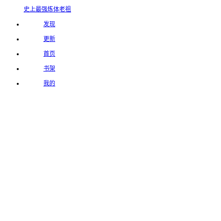
史上最强炼体老祖
发现
更新
首页
书架
我的