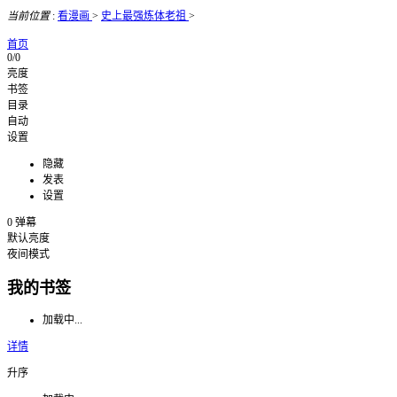
当前位置
:
看漫画
>
史上最强炼体老祖
>
首页
0/0
亮度
书签
目录
自动
设置
隐藏
发表
设置
0
弹幕
默认亮度
夜间模式
我的书签
加载中...
详情
升序