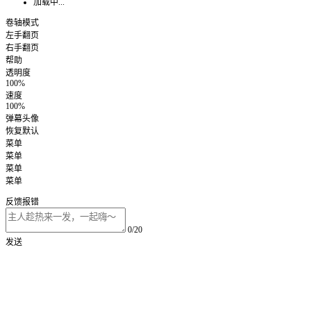
加载中...
卷轴模式
左手翻页
右手翻页
帮助
透明度
100%
速度
100%
弹幕头像
恢复默认
菜单
菜单
菜单
菜单
反馈报错
0/20
发送