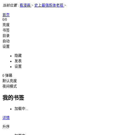
当前位置
:
看漫画
>
史上最强炼体老祖
>
首页
0/0
亮度
书签
目录
自动
设置
隐藏
发表
设置
0
弹幕
默认亮度
夜间模式
我的书签
加载中...
详情
升序