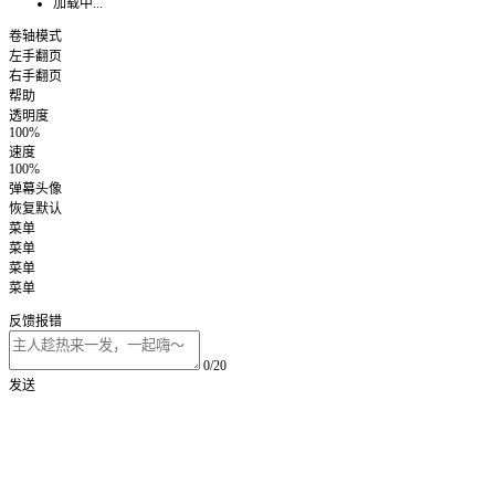
加载中...
卷轴模式
左手翻页
右手翻页
帮助
透明度
100%
速度
100%
弹幕头像
恢复默认
菜单
菜单
菜单
菜单
反馈报错
0/20
发送