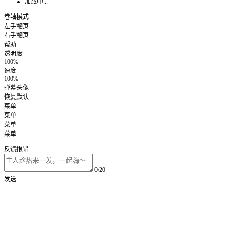
加载中...
卷轴模式
左手翻页
右手翻页
帮助
透明度
100%
速度
100%
弹幕头像
恢复默认
菜单
菜单
菜单
菜单
反馈报错
0/20
发送