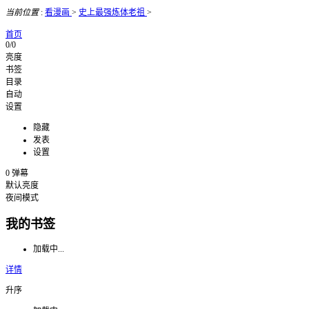
当前位置
:
看漫画
>
史上最强炼体老祖
>
首页
0/0
亮度
书签
目录
自动
设置
隐藏
发表
设置
0
弹幕
默认亮度
夜间模式
我的书签
加载中...
详情
升序