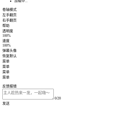
加载中...
卷轴模式
左手翻页
右手翻页
帮助
透明度
100%
速度
100%
弹幕头像
恢复默认
菜单
菜单
菜单
菜单
反馈报错
0/20
发送