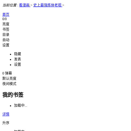
当前位置
:
看漫画
>
史上最强炼体老祖
>
首页
0/0
亮度
书签
目录
自动
设置
隐藏
发表
设置
0
弹幕
默认亮度
夜间模式
我的书签
加载中...
详情
升序