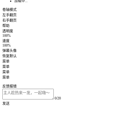
加载中...
卷轴模式
左手翻页
右手翻页
帮助
透明度
100%
速度
100%
弹幕头像
恢复默认
菜单
菜单
菜单
菜单
反馈报错
0/20
发送