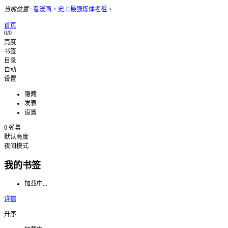
当前位置
:
看漫画
>
史上最强炼体老祖
>
首页
0/0
亮度
书签
目录
自动
设置
隐藏
发表
设置
0
弹幕
默认亮度
夜间模式
我的书签
加载中...
详情
升序