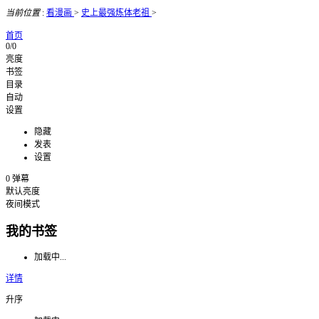
当前位置
:
看漫画
>
史上最强炼体老祖
>
首页
0/0
亮度
书签
目录
自动
设置
隐藏
发表
设置
0
弹幕
默认亮度
夜间模式
我的书签
加载中...
详情
升序