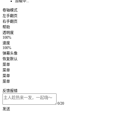
加载中...
卷轴模式
左手翻页
右手翻页
帮助
透明度
100%
速度
100%
弹幕头像
恢复默认
菜单
菜单
菜单
菜单
反馈报错
0/20
发送