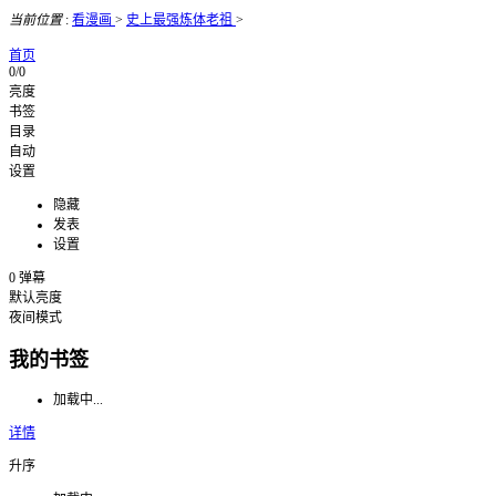
当前位置
:
看漫画
>
史上最强炼体老祖
>
首页
0/0
亮度
书签
目录
自动
设置
隐藏
发表
设置
0
弹幕
默认亮度
夜间模式
我的书签
加载中...
详情
升序