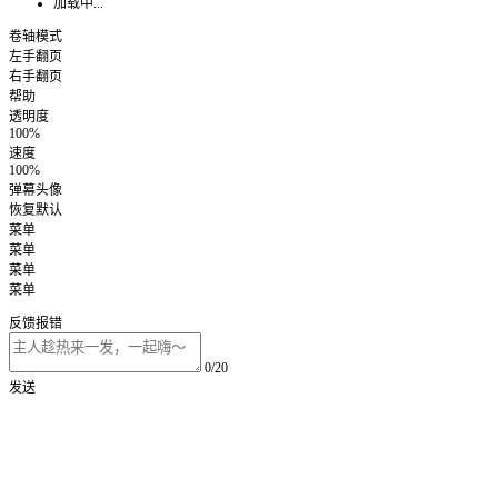
加载中...
卷轴模式
左手翻页
右手翻页
帮助
透明度
100%
速度
100%
弹幕头像
恢复默认
菜单
菜单
菜单
菜单
反馈报错
0/20
发送