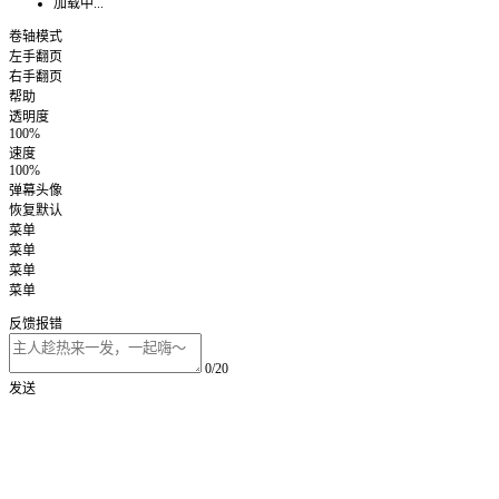
加载中...
卷轴模式
左手翻页
右手翻页
帮助
透明度
100%
速度
100%
弹幕头像
恢复默认
菜单
菜单
菜单
菜单
反馈报错
0/20
发送