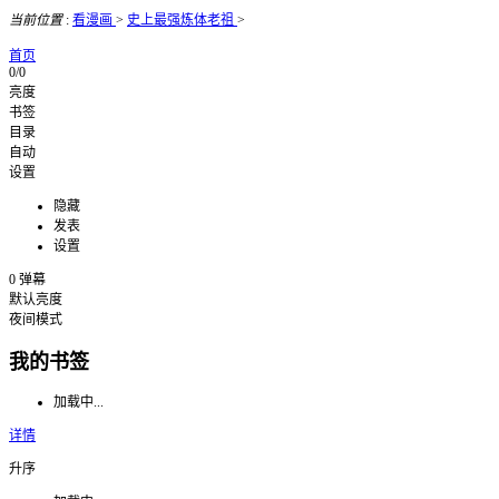
当前位置
:
看漫画
>
史上最强炼体老祖
>
首页
0/0
亮度
书签
目录
自动
设置
隐藏
发表
设置
0
弹幕
默认亮度
夜间模式
我的书签
加载中...
详情
升序