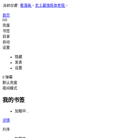
当前位置
:
看漫画
>
史上最强炼体老祖
>
首页
0/0
亮度
书签
目录
自动
设置
隐藏
发表
设置
0
弹幕
默认亮度
夜间模式
我的书签
加载中...
详情
升序