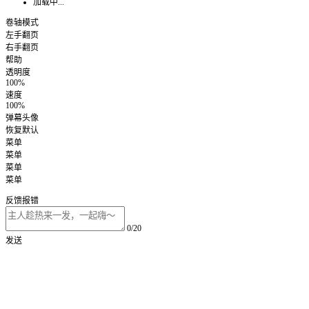
加载中...
卷轴模式
左手翻页
右手翻页
帮助
透明度
100%
速度
100%
弹幕头像
恢复默认
菜单
菜单
菜单
菜单
反馈报错
0/20
发送