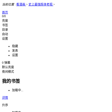
当前位置
:
看漫画
>
史上最强炼体老祖
>
首页
0/0
亮度
书签
目录
自动
设置
隐藏
发表
设置
0
弹幕
默认亮度
夜间模式
我的书签
加载中...
详情
升序