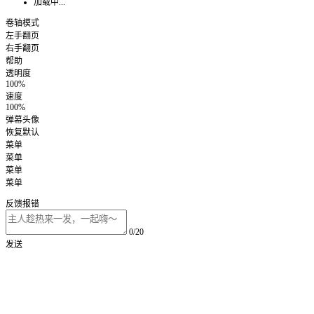
加载中...
卷轴模式
左手翻页
右手翻页
帮助
透明度
100%
速度
100%
弹幕头像
恢复默认
菜单
菜单
菜单
菜单
反馈报错
0/20
发送