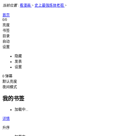
当前位置
:
看漫画
>
史上最强炼体老祖
>
首页
0/0
亮度
书签
目录
自动
设置
隐藏
发表
设置
0
弹幕
默认亮度
夜间模式
我的书签
加载中...
详情
升序