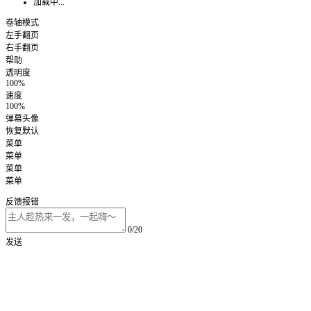
加载中...
卷轴模式
左手翻页
右手翻页
帮助
透明度
100%
速度
100%
弹幕头像
恢复默认
菜单
菜单
菜单
菜单
反馈报错
0/20
发送