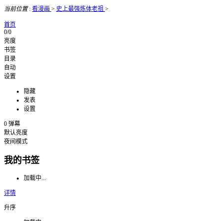
当前位置
:
看漫画
>
史上最强炼体老祖
>
首页
0/0
亮度
书签
目录
自动
设置
隐藏
发表
设置
0
弹幕
默认亮度
夜间模式
我的书签
加载中...
详情
升序