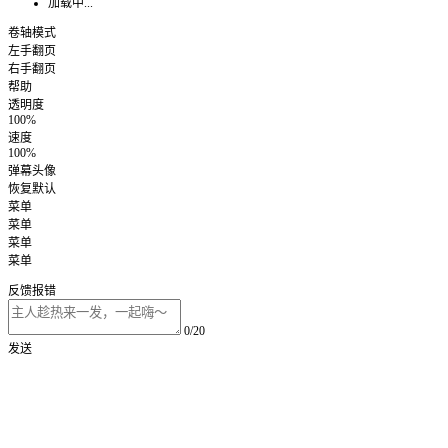
加载中...
卷轴模式
左手翻页
右手翻页
帮助
透明度
100%
速度
100%
弹幕头像
恢复默认
菜单
菜单
菜单
菜单
反馈报错
0/20
发送