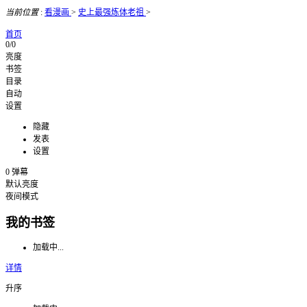
当前位置
:
看漫画
>
史上最强炼体老祖
>
首页
0/0
亮度
书签
目录
自动
设置
隐藏
发表
设置
0
弹幕
默认亮度
夜间模式
我的书签
加载中...
详情
升序