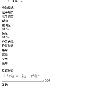
加载中...
卷轴模式
左手翻页
右手翻页
帮助
透明度
100%
速度
100%
弹幕头像
恢复默认
菜单
菜单
菜单
菜单
反馈报错
0/20
发送