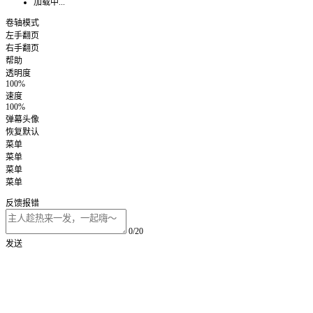
加载中...
卷轴模式
左手翻页
右手翻页
帮助
透明度
100%
速度
100%
弹幕头像
恢复默认
菜单
菜单
菜单
菜单
反馈报错
0/20
发送