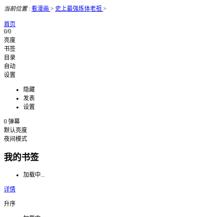
当前位置
:
看漫画
>
史上最强炼体老祖
>
首页
0/0
亮度
书签
目录
自动
设置
隐藏
发表
设置
0
弹幕
默认亮度
夜间模式
我的书签
加载中...
详情
升序