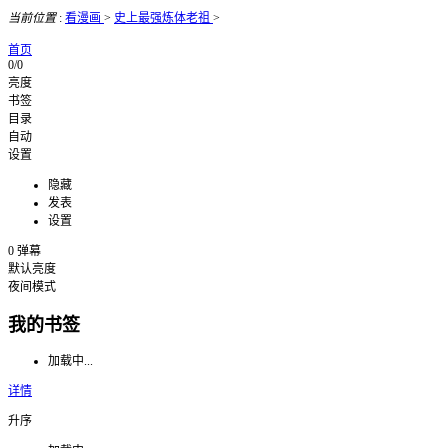
当前位置
:
看漫画
>
史上最强炼体老祖
>
首页
0/0
亮度
书签
目录
自动
设置
隐藏
发表
设置
0
弹幕
默认亮度
夜间模式
我的书签
加载中...
详情
升序