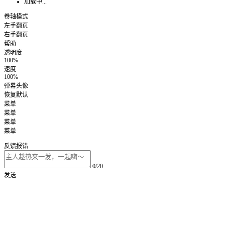
加载中...
卷轴模式
左手翻页
右手翻页
帮助
透明度
100%
速度
100%
弹幕头像
恢复默认
菜单
菜单
菜单
菜单
反馈报错
0/20
发送