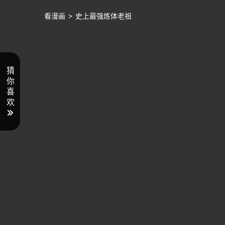
看漫画
>
史上最强炼体老祖
猜
你
喜
欢