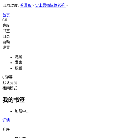
当前位置
:
看漫画
>
史上最强炼体老祖
>
首页
0/0
亮度
书签
目录
自动
设置
隐藏
发表
设置
0
弹幕
默认亮度
夜间模式
我的书签
加载中...
详情
升序