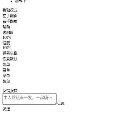
加载中...
卷轴模式
左手翻页
右手翻页
帮助
透明度
100%
速度
100%
弹幕头像
恢复默认
菜单
菜单
菜单
菜单
反馈报错
0/20
发送