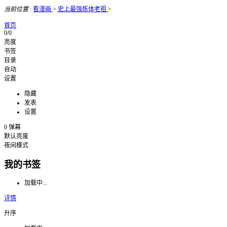
当前位置
:
看漫画
>
史上最强炼体老祖
>
首页
0/0
亮度
书签
目录
自动
设置
隐藏
发表
设置
0
弹幕
默认亮度
夜间模式
我的书签
加载中...
详情
升序