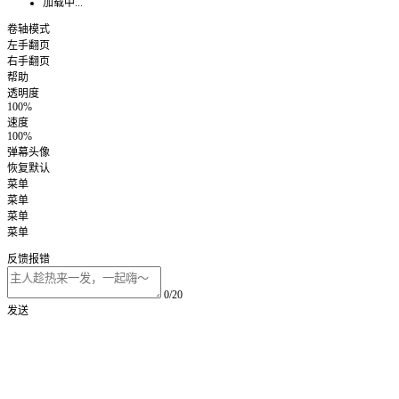
加载中...
卷轴模式
左手翻页
右手翻页
帮助
透明度
100%
速度
100%
弹幕头像
恢复默认
菜单
菜单
菜单
菜单
反馈报错
0/20
发送