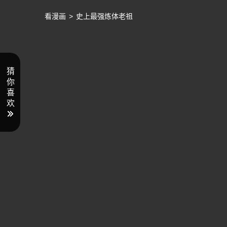
看漫画
>
史上最强炼体老祖
猜
你
喜
欢