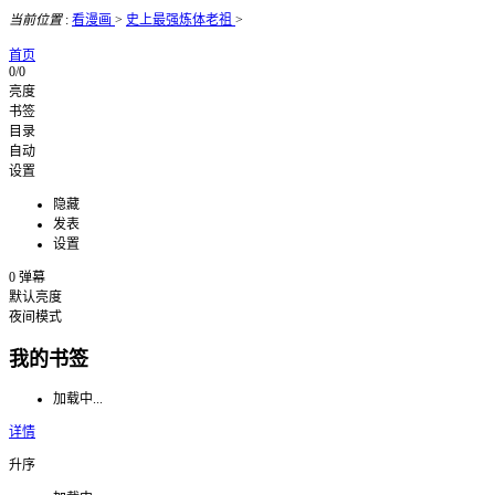
当前位置
:
看漫画
>
史上最强炼体老祖
>
首页
0/0
亮度
书签
目录
自动
设置
隐藏
发表
设置
0
弹幕
默认亮度
夜间模式
我的书签
加载中...
详情
升序