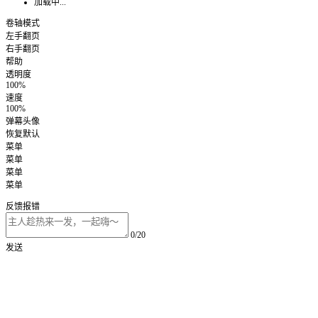
加载中...
卷轴模式
左手翻页
右手翻页
帮助
透明度
100%
速度
100%
弹幕头像
恢复默认
菜单
菜单
菜单
菜单
反馈报错
0/20
发送