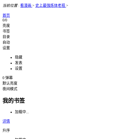
当前位置
:
看漫画
>
史上最强炼体老祖
>
首页
0/0
亮度
书签
目录
自动
设置
隐藏
发表
设置
0
弹幕
默认亮度
夜间模式
我的书签
加载中...
详情
升序