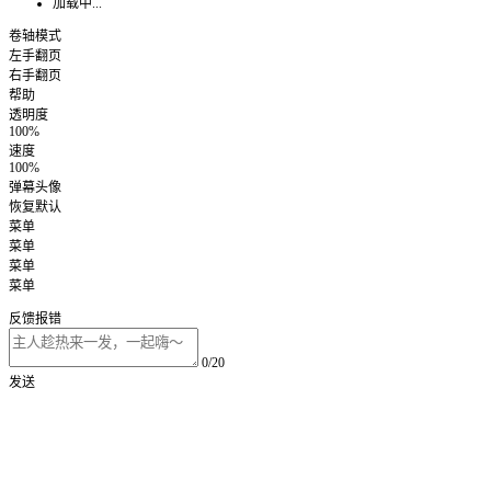
加载中...
卷轴模式
左手翻页
右手翻页
帮助
透明度
100%
速度
100%
弹幕头像
恢复默认
菜单
菜单
菜单
菜单
反馈报错
0/20
发送