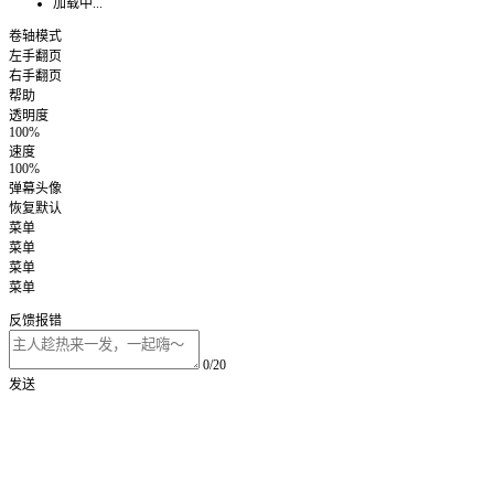
加载中...
卷轴模式
左手翻页
右手翻页
帮助
透明度
100%
速度
100%
弹幕头像
恢复默认
菜单
菜单
菜单
菜单
反馈报错
0/20
发送