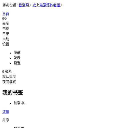
当前位置
:
看漫画
>
史上最强炼体老祖
>
首页
0/0
亮度
书签
目录
自动
设置
隐藏
发表
设置
0
弹幕
默认亮度
夜间模式
我的书签
加载中...
详情
升序