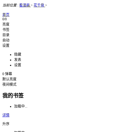
当前位置
:
看漫画
>
花千骨
>
首页
0/0
亮度
书签
目录
自动
设置
隐藏
发表
设置
0
弹幕
默认亮度
夜间模式
我的书签
加载中...
详情
升序