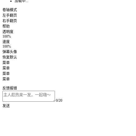
加载中...
卷轴模式
左手翻页
右手翻页
帮助
透明度
100%
速度
100%
弹幕头像
恢复默认
菜单
菜单
菜单
菜单
反馈报错
0/20
发送