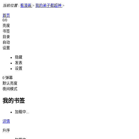
当前位置
:
看漫画
>
我的弟子都超神
>
首页
0/0
亮度
书签
目录
自动
设置
隐藏
发表
设置
0
弹幕
默认亮度
夜间模式
我的书签
加载中...
详情
升序