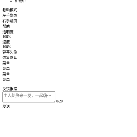
加载中...
卷轴模式
左手翻页
右手翻页
帮助
透明度
100%
速度
100%
弹幕头像
恢复默认
菜单
菜单
菜单
菜单
反馈报错
0/20
发送