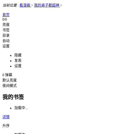
当前位置
:
看漫画
>
我的弟子都超神
>
首页
0/0
亮度
书签
目录
自动
设置
隐藏
发表
设置
0
弹幕
默认亮度
夜间模式
我的书签
加载中...
详情
升序