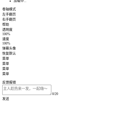
加载中...
卷轴模式
左手翻页
右手翻页
帮助
透明度
100%
速度
100%
弹幕头像
恢复默认
菜单
菜单
菜单
菜单
反馈报错
0/20
发送