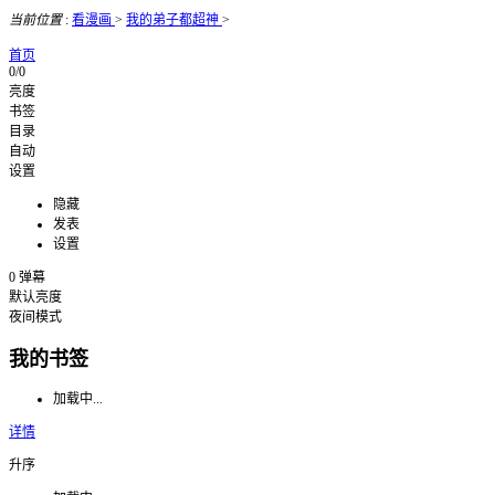
当前位置
:
看漫画
>
我的弟子都超神
>
首页
0/0
亮度
书签
目录
自动
设置
隐藏
发表
设置
0
弹幕
默认亮度
夜间模式
我的书签
加载中...
详情
升序