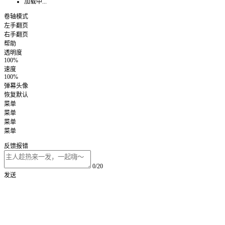
加载中...
卷轴模式
左手翻页
右手翻页
帮助
透明度
100%
速度
100%
弹幕头像
恢复默认
菜单
菜单
菜单
菜单
反馈报错
0/20
发送