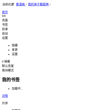
当前位置
:
看漫画
>
我的弟子都超神
>
首页
0/0
亮度
书签
目录
自动
设置
隐藏
发表
设置
0
弹幕
默认亮度
夜间模式
我的书签
加载中...
详情
升序