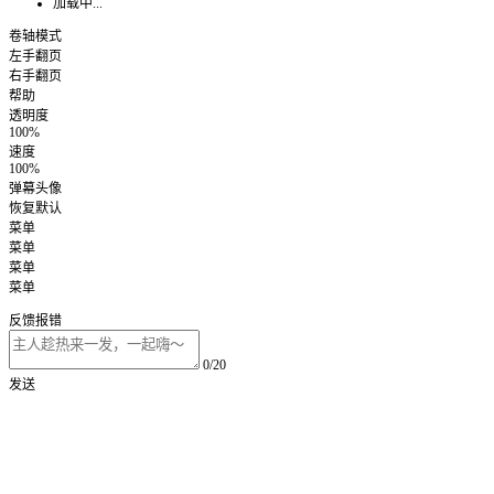
加载中...
卷轴模式
左手翻页
右手翻页
帮助
透明度
100%
速度
100%
弹幕头像
恢复默认
菜单
菜单
菜单
菜单
反馈报错
0/20
发送