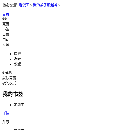
当前位置
:
看漫画
>
我的弟子都超神
>
首页
0/0
亮度
书签
目录
自动
设置
隐藏
发表
设置
0
弹幕
默认亮度
夜间模式
我的书签
加载中...
详情
升序