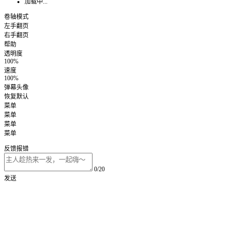
加载中...
卷轴模式
左手翻页
右手翻页
帮助
透明度
100%
速度
100%
弹幕头像
恢复默认
菜单
菜单
菜单
菜单
反馈报错
0/20
发送