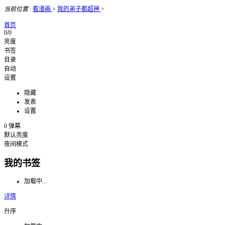
当前位置
:
看漫画
>
我的弟子都超神
>
首页
0/0
亮度
书签
目录
自动
设置
隐藏
发表
设置
0
弹幕
默认亮度
夜间模式
我的书签
加载中...
详情
升序