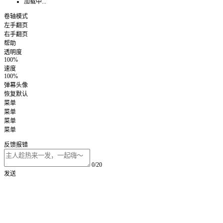
加载中...
卷轴模式
左手翻页
右手翻页
帮助
透明度
100%
速度
100%
弹幕头像
恢复默认
菜单
菜单
菜单
菜单
反馈报错
0/20
发送