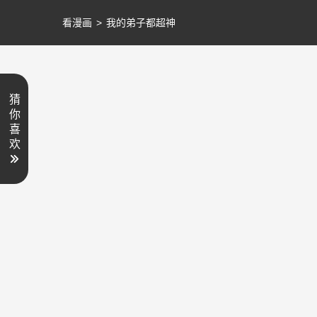
看漫画
>
我的弟子都超神
猜
你
喜
欢