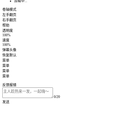
加载中...
卷轴模式
左手翻页
右手翻页
帮助
透明度
100%
速度
100%
弹幕头像
恢复默认
菜单
菜单
菜单
菜单
反馈报错
0/20
发送