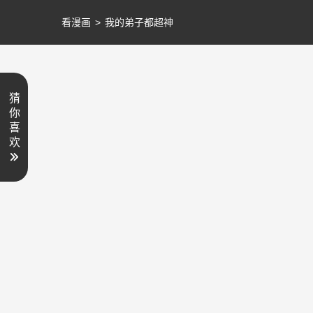
看漫画
>
我的弟子都超神
猜
你
喜
欢