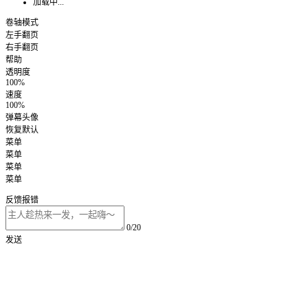
加载中...
卷轴模式
左手翻页
右手翻页
帮助
透明度
100%
速度
100%
弹幕头像
恢复默认
菜单
菜单
菜单
菜单
反馈报错
0/20
发送