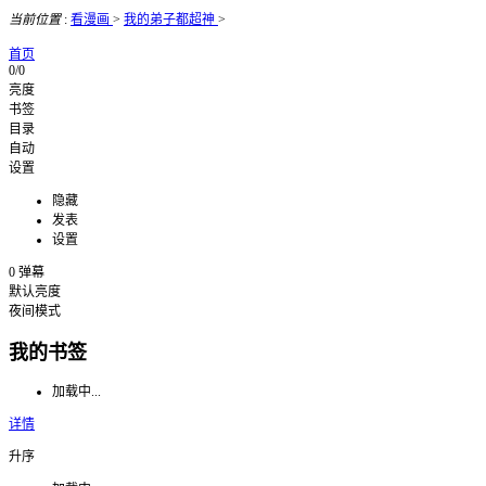
当前位置
:
看漫画
>
我的弟子都超神
>
首页
0/0
亮度
书签
目录
自动
设置
隐藏
发表
设置
0
弹幕
默认亮度
夜间模式
我的书签
加载中...
详情
升序