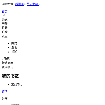
当前位置
:
看漫画
>
军火女凰
>
首页
0/0
亮度
书签
目录
自动
设置
隐藏
发表
设置
0
弹幕
默认亮度
夜间模式
我的书签
加载中...
详情
升序