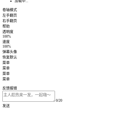
加载中...
卷轴模式
左手翻页
右手翻页
帮助
透明度
100%
速度
100%
弹幕头像
恢复默认
菜单
菜单
菜单
菜单
反馈报错
0/20
发送