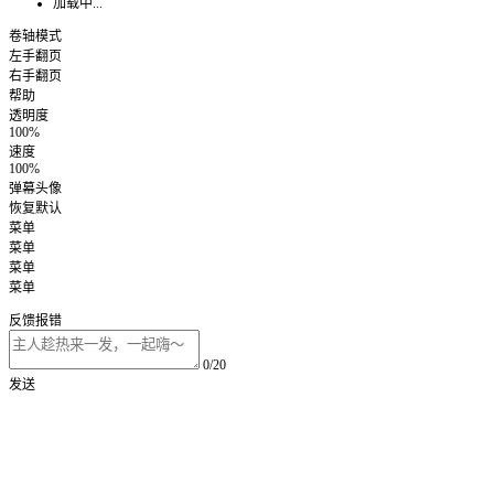
加载中...
卷轴模式
左手翻页
右手翻页
帮助
透明度
100%
速度
100%
弹幕头像
恢复默认
菜单
菜单
菜单
菜单
反馈报错
0/20
发送