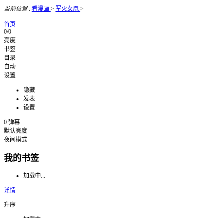
当前位置
:
看漫画
>
军火女凰
>
首页
0/0
亮度
书签
目录
自动
设置
隐藏
发表
设置
0
弹幕
默认亮度
夜间模式
我的书签
加载中...
详情
升序