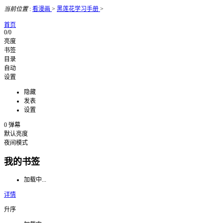
当前位置
:
看漫画
>
黑莲花学习手册
>
首页
0/0
亮度
书签
目录
自动
设置
隐藏
发表
设置
0
弹幕
默认亮度
夜间模式
我的书签
加载中...
详情
升序