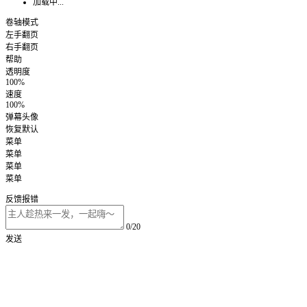
加载中...
卷轴模式
左手翻页
右手翻页
帮助
透明度
100%
速度
100%
弹幕头像
恢复默认
菜单
菜单
菜单
菜单
反馈报错
0/20
发送