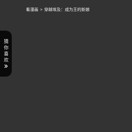
看漫画
>
穿越埃及：成为王的新娘
猜
你
喜
欢