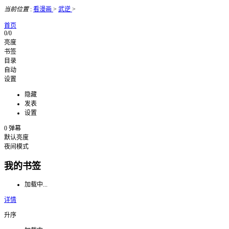
当前位置
:
看漫画
>
武逆
>
首页
0/0
亮度
书签
目录
自动
设置
隐藏
发表
设置
0
弹幕
默认亮度
夜间模式
我的书签
加载中...
详情
升序