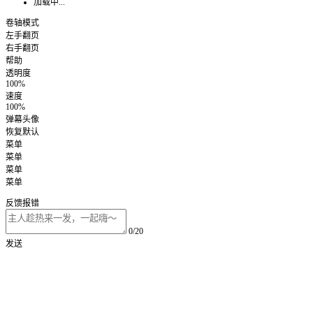
加载中...
卷轴模式
左手翻页
右手翻页
帮助
透明度
100%
速度
100%
弹幕头像
恢复默认
菜单
菜单
菜单
菜单
反馈报错
0/20
发送