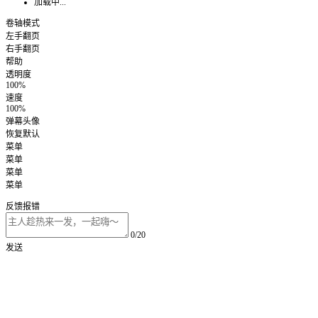
加载中...
卷轴模式
左手翻页
右手翻页
帮助
透明度
100%
速度
100%
弹幕头像
恢复默认
菜单
菜单
菜单
菜单
反馈报错
0/20
发送