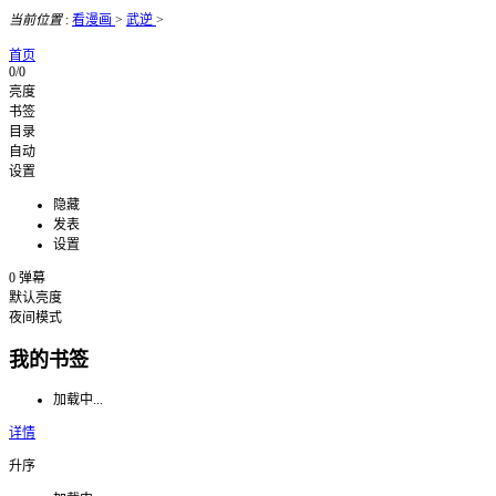
当前位置
:
看漫画
>
武逆
>
首页
0/0
亮度
书签
目录
自动
设置
隐藏
发表
设置
0
弹幕
默认亮度
夜间模式
我的书签
加载中...
详情
升序