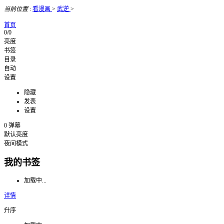
当前位置
:
看漫画
>
武逆
>
首页
0/0
亮度
书签
目录
自动
设置
隐藏
发表
设置
0
弹幕
默认亮度
夜间模式
我的书签
加载中...
详情
升序