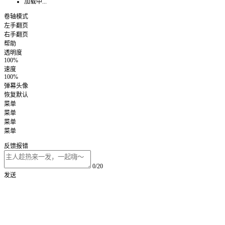
加载中...
卷轴模式
左手翻页
右手翻页
帮助
透明度
100%
速度
100%
弹幕头像
恢复默认
菜单
菜单
菜单
菜单
反馈报错
0/20
发送