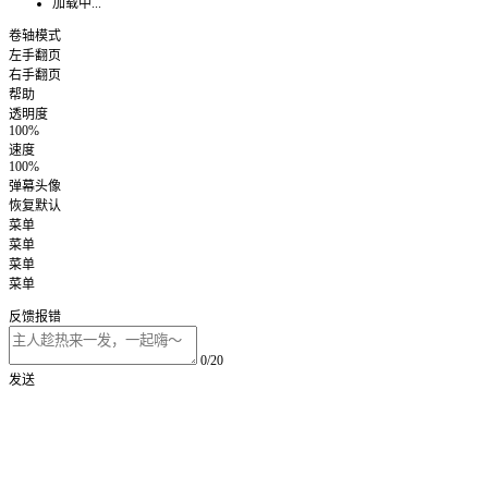
加载中...
卷轴模式
左手翻页
右手翻页
帮助
透明度
100%
速度
100%
弹幕头像
恢复默认
菜单
菜单
菜单
菜单
反馈报错
0/20
发送