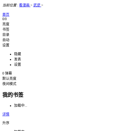
当前位置
:
看漫画
>
武逆
>
首页
0/0
亮度
书签
目录
自动
设置
隐藏
发表
设置
0
弹幕
默认亮度
夜间模式
我的书签
加载中...
详情
升序