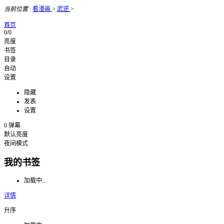
当前位置
:
看漫画
>
武逆
>
首页
0/0
亮度
书签
目录
自动
设置
隐藏
发表
设置
0
弹幕
默认亮度
夜间模式
我的书签
加载中...
详情
升序