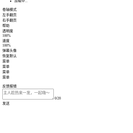
加载中...
卷轴模式
左手翻页
右手翻页
帮助
透明度
100%
速度
100%
弹幕头像
恢复默认
菜单
菜单
菜单
菜单
反馈报错
0/20
发送