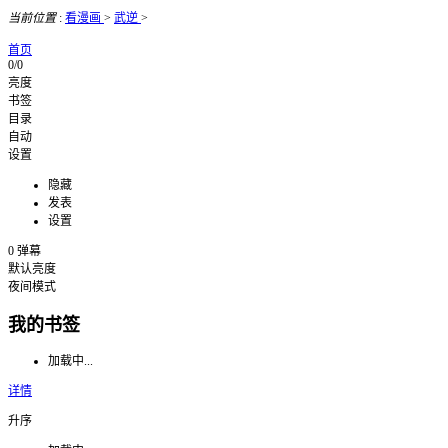
当前位置
:
看漫画
>
武逆
>
首页
0/0
亮度
书签
目录
自动
设置
隐藏
发表
设置
0
弹幕
默认亮度
夜间模式
我的书签
加载中...
详情
升序