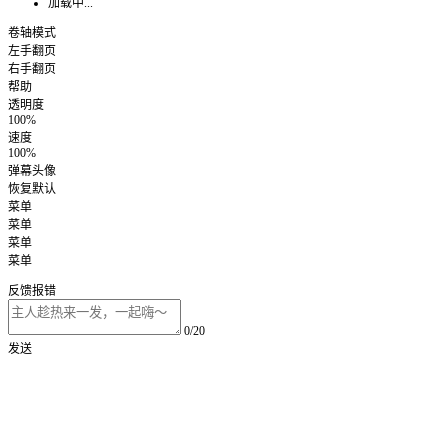
加载中...
卷轴模式
左手翻页
右手翻页
帮助
透明度
100%
速度
100%
弹幕头像
恢复默认
菜单
菜单
菜单
菜单
反馈报错
0/20
发送