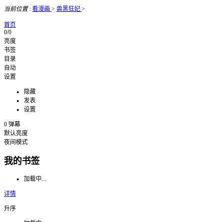
当前位置
:
看漫画
>
兽黑狂妃
>
首页
0/0
亮度
书签
目录
自动
设置
隐藏
发表
设置
0
弹幕
默认亮度
夜间模式
我的书签
加载中...
详情
升序