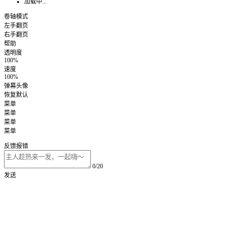
加载中...
卷轴模式
左手翻页
右手翻页
帮助
透明度
100%
速度
100%
弹幕头像
恢复默认
菜单
菜单
菜单
菜单
反馈报错
0/20
发送