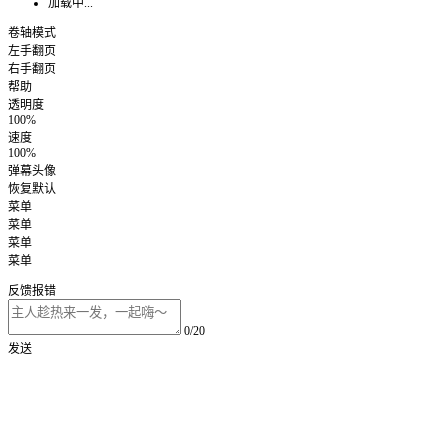
加载中...
卷轴模式
左手翻页
右手翻页
帮助
透明度
100%
速度
100%
弹幕头像
恢复默认
菜单
菜单
菜单
菜单
反馈报错
0/20
发送