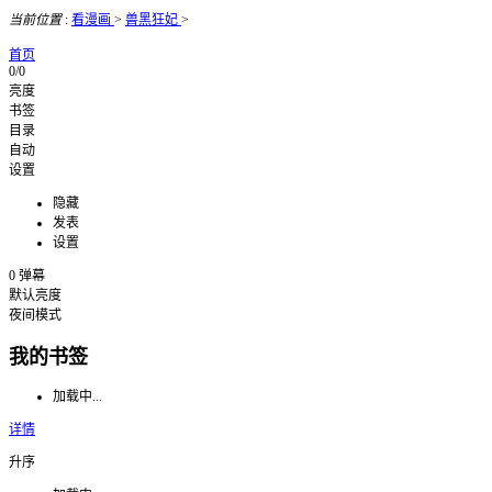
当前位置
:
看漫画
>
兽黑狂妃
>
首页
0/0
亮度
书签
目录
自动
设置
隐藏
发表
设置
0
弹幕
默认亮度
夜间模式
我的书签
加载中...
详情
升序