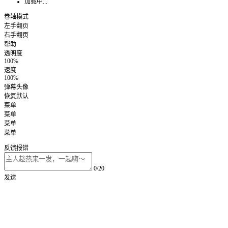
加载中...
卷轴模式
左手翻页
右手翻页
帮助
透明度
100%
速度
100%
弹幕头像
恢复默认
菜单
菜单
菜单
菜单
反馈报错
0/20
发送