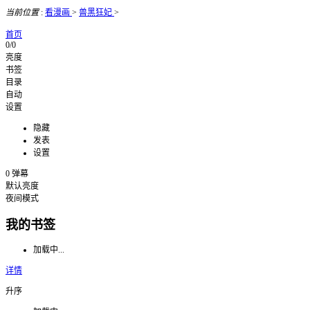
当前位置
:
看漫画
>
兽黑狂妃
>
首页
0/0
亮度
书签
目录
自动
设置
隐藏
发表
设置
0
弹幕
默认亮度
夜间模式
我的书签
加载中...
详情
升序